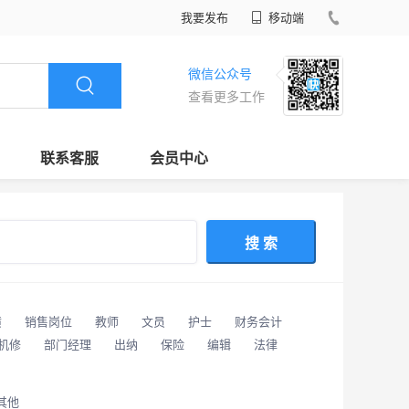
我要发布
移动端
微信公众号
查看更多工作
联系客服
会员中心
搜 索
潢
销售岗位
教师
文员
护士
财务会计
/机修
部门经理
出纳
保险
编辑
法律
其他