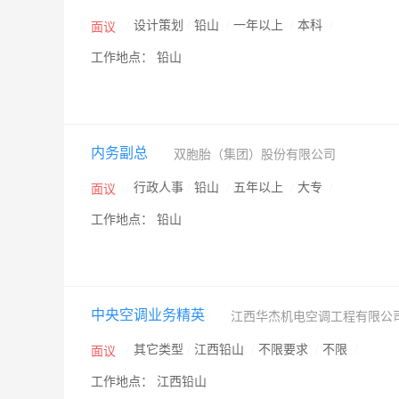
/
设计策划
/
铅山
/
一年以上
/
本科
/
面议
工作地点： 铅山
内务副总
双胞胎（集团）股份有限公司
/
行政人事
/
铅山
/
五年以上
/
大专
/
面议
工作地点： 铅山
中央空调业务精英
江西华杰机电空调工程有限公
/
其它类型
/
江西铅山
/
不限要求
/
不限
/
面议
工作地点： 江西铅山