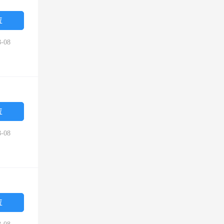
位
-08
位
-08
位