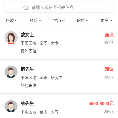
在校学生工作经验
本科
行政后勤
建筑装潢
确定
区域
经验
学历
职位
更多
三年以上工作经验
硕士
销售岗位
教师
欧女士
面议
四年以上工作经验
博士
文员
护士
08-07
不限区域
全职
大专
五年以上工作经验
财务会计
传单派发
其他职位
十年以上工作经验
超市零售
促销导购
范先生
面议
网络IT
保健按摩
08-07
不限区域
全职
研究生
其他职位
快递员
前台接待
收银员
技术员/工程师
林先生
5000-8000元
08-07
水电/机修
部门经理
不限区域
全职
大专