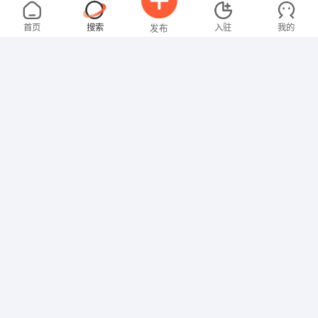
罗女士
4000-5000元
08-03
不限区域
全职
本科
首页
搜索
入驻
我的
发布
教师
叶先生
面议
08-03
不限区域
全职
大专
招聘信息
求职简历
网络/IT
钟女士
3000-4000元
08-03
不限区域
全职
大专
行政/后勤
张女士
3000-4000元
08-03
不限区域
全职
大专