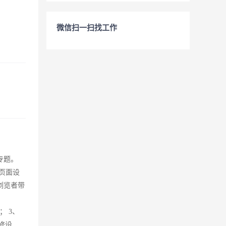
微信扫一扫找工作
专题。
页面设
浏览者带
用
； 3、
修设