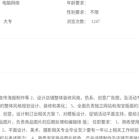
：
电脑网络
年龄要求：
：
性别要求：
不限
：
大专
浏览次数：
1247
宣传海报制作等 2、设计店铺整体装修风格，色系、创意广告图，及活动
店铺的整体风格规划设计、装修和美化； 5、全面负责独立网站和淘宝版面的
、创意，设计制订出相关方案 7、对模板设计、促销活动平面支持，能给
品图片，负责商品图片的后期处理和编辑排 版； 任职要求： 1、熟练使
；有无经验均可。 2、平面设计、美术、摄影相关专业毕业至少要有一年以上相关工作经验
织与表述能力； 4、熟悉淘宝商品图片校色、产品详情制作及店铺页面装