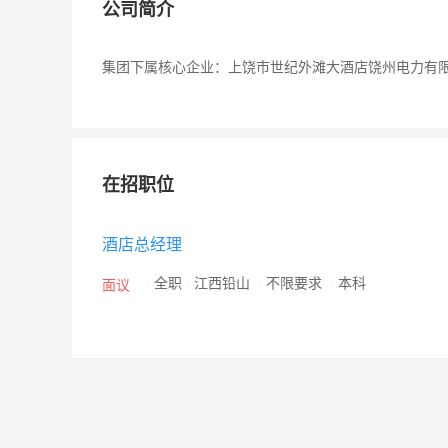
公司简介
集团下属核心企业：上饶市世纪外滩大酒店饶州电力有
在招职位
酒店总经理
/
全职
/
江西铅山
/
不限要求
/
本科
面议