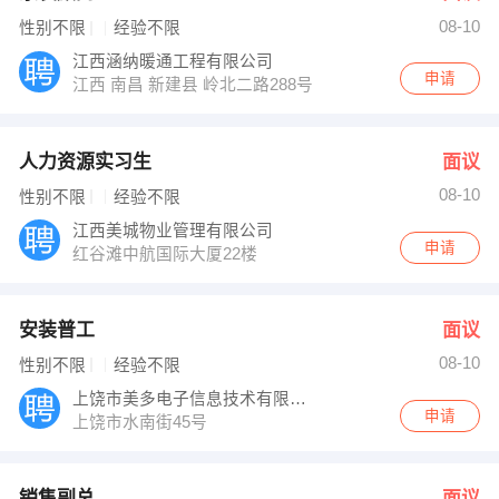
08-10
性别不限
经验不限
江西涵纳暖通工程有限公司
申请
江西 南昌 新建县 岭北二路288号联泰棕榈庄园＃16-105
人力资源实习生
面议
08-10
性别不限
经验不限
江西美城物业管理有限公司
申请
红谷滩中航国际大厦22楼
安装普工
面议
08-10
性别不限
经验不限
上饶市美多电子信息技术有限公司
申请
上饶市水南街45号
销售副总
面议