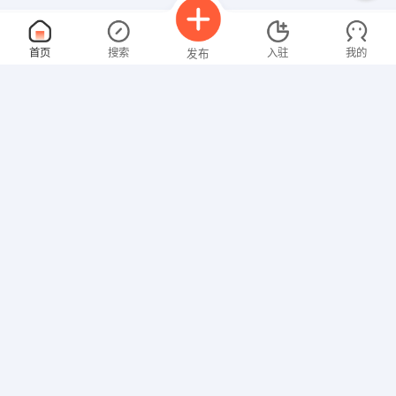
业务经理
面议
首页
搜索
入驻
我的
发布
08-10
性别不限
经验不限
零度网络有限公司
申请
江西省上饶市信州区金龙岗小校场2号401室
销售专员
面议
招聘信息
求职简历
08-10
性别不限
经验不限
江西涵纳暖通工程有限公司
申请
江西 南昌 新建县 岭北二路288号联泰棕榈庄园＃16-105
客服
面议
08-10
性别不限
经验不限
江西旭峰医疗器械有限公司
申请
信州区凤凰大道月泉花城6号楼4号店